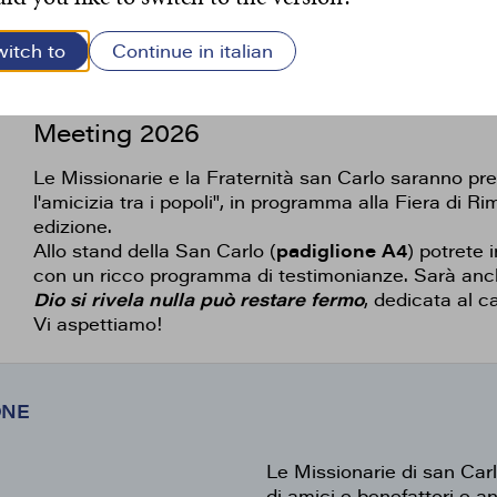
witch to
Continue in italian
Meeting 2026
Le Missionarie e la Fraternità san Carlo saranno pr
l'amicizia tra i popoli", in programma alla Fiera di Ri
edizione.
Allo stand della San Carlo (
padiglione A4
) potrete 
con un ricco programma di testimonianze. Sarà anch
Dio si rivela nulla può restare fermo
, dedicata al 
Vi aspettiamo!
ONE
Le Missionarie di san Car
di amici e benefattori e anc