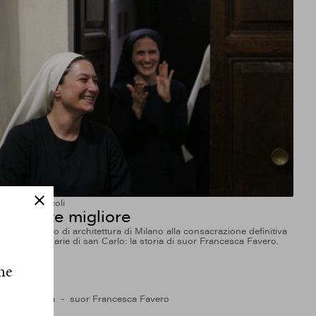
Articoli
Articoli
La parte migliore
Da uno studio di architettura di Milano alla consacrazione definitiva
nelle Missionarie di san Carlo: la storia di suor Francesca Favero.
he
Roma Aurelia
suor Francesca Favero