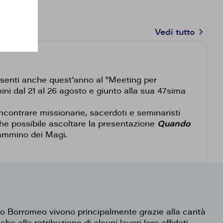
Vedi tutto
esenti anche quest'anno al "Meeting per
mini dal 21 al 26 agosto e giunto alla sua 47sima
incontrare missionarie, sacerdoti e seminaristi
e possibile ascoltare la presentazione
Quando
cammino dei Magi.
lo Borromeo vivono principalmente grazie alla carità
he alla retribuzione di alcuni lavori loro affidati