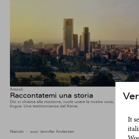
Articoli
Ver
Raccontatemi una storia
Dio ci chiama alla missione, vuole usare la nostra voce, in ogni
lingua. Una testimonianza dal Kenia.
It s
ital
Nairobi
suor Jennifer Andersen
Woul