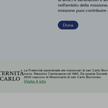
nell’ambito della missione
missione puoi contribuire 
Dona
La Fraternità sacerdotale dei missionari di san Carlo Bor
mons. Massimo Camiscasca nel 1985. Da questa Società d
2005 nascono le Missionarie di san Carlo Borromeo.
Visita il sito