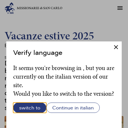
Vacanze estive 2025
Eventi
Verify language
SORAGA
LUGLIO 2025
Dopo la partecipazione alle vacanze
It seems you're browsing in , but you are
biennali della Fraternità san Carlo, le
currently on the italian version of our
missionarie radunate da tutto il
site.
mondo hanno trascorso ancora
qualche giorno insieme in Trentino
Would you like to switch to the version?
tra gite, incontri, assemblee e una
serata di canti e festa.
switch to
Continue in italian