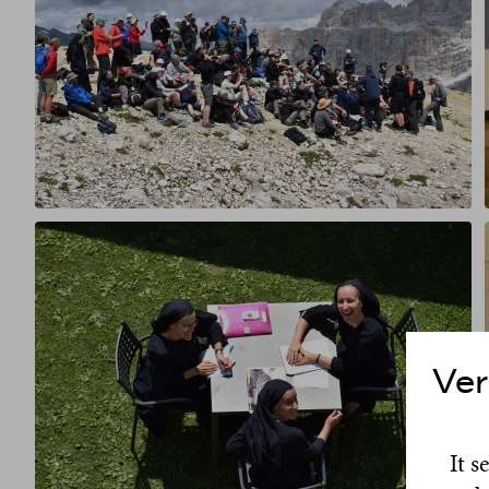
Ver
It s