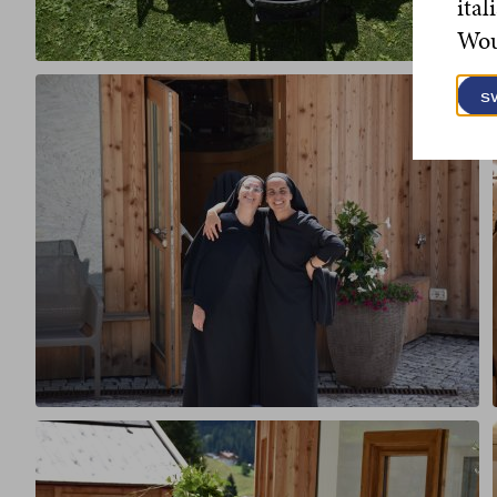
ital
Woul
s