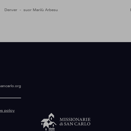
Denver
suor Marilù Arbesu
sancarlo.org
s policy