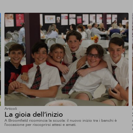
Articoli
La gioia dell’inizio
A Broomfield ricomincia la scuola: il nuovo inizio tra i banchi è
l'occasione per riscoprirsi attesi e amati.