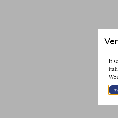
Ver
It s
ital
Woul
s