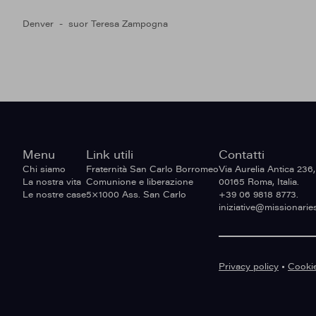
Denver
suor Teresa Zampogna
Site
Menu
Link utili
Contatti
footer
Chi siamo
Fraternità San Carlo Borromeo
Via Aurelia Antica 236,
La nostra vita
Comunione e liberazione
00165 Roma, Italia.
Le nostre case
5×1000 Ass. San Carlo
+39 06 9818 8773.
iniziative@missionarie
Privacy policy
•
Cookie