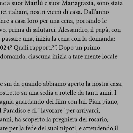
me a suor Marilú e suor Mariagrazia, sono stata
i italiani, nostri vicini di casa. Dall’anno
dare a casa loro per una cena, portando le
vo, prima di salutarci. Alessandro, il papà, con
 fa passare una, inizia la cena con la domanda:
l 2024? Quali rapporti?”. Dopo un primo
 domanda, ciascuna inizia a fare mente locale
.
re sin da quando abbiamo aperto la nostra casa.
stretto su una sedia a rotelle da tanti anni. I
agnia guardando dei film con lui. Pian piano,
l Paradiso e di “lavorare” per arrivarci,
nni, ha scoperto la preghiera del rosario,
lare per la fede dei suoi nipoti, e attendendo il