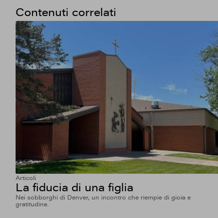
Contenuti correlati
Articoli
La fiducia di una figlia
Nei sobborghi di Denver, un incontro che riempie di gioia e
gratitudine.