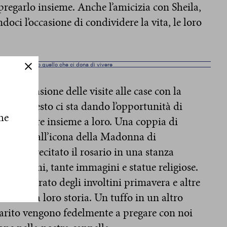
 pregarlo insieme. Anche l’amicizia con Sheila,
ndoci l’occasione di condividere la vita, le loro
e a Dio per tutto quello che ci dona di vivere
 in occasione delle visite alle case con la
uesto gesto ci sta dando l’opportunità di
he
e di pregare insieme a loro. Una coppia di
e insieme all’icona della Madonna di
biamo recitato il rosario in una stanza
loratissimi, tante immagini e statue religiose.
eva preparato degli involtini primavera e altre
nto della loro storia. Un tuffo in un altro
arito vengono fedelmente a pregare con noi