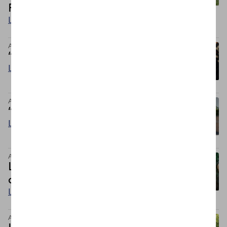
Raffaella D’Agostino
Leggi
Articoli
“È bello che tu esisti!”
Leggi
Articoli
“Guarda bello, guarda fatto”
Leggi
Articoli
La vita non si fa con i se ma
con i sì
Leggi
Articoli